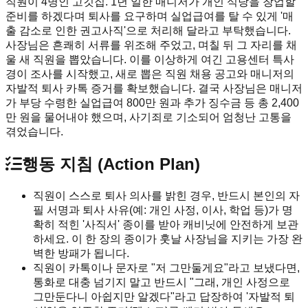
직원이 4명인 고깃집. 1년 일한 매니저가 개인 식당을 창업할
준비를 하겠다며 퇴사를 요구하며 실업급여를 탈 수 있게 '매
출 감소로 인한 권고사직'으로 처리해 달라고 부탁했습니다.
사장님은 흔쾌히 서류를 위조해 주었고, 며칠 뒤 그 자리를 채
울 새 직원을 뽑았습니다. 이를 이상하게 여긴 고용센터 특사
경이 조사를 시작했고, 새로 뽑은 직원 채용 공고와 매니저의
자발적 퇴사 카톡 증거를 확보했습니다. 결국 사장님은 매니저
가 부당 수령한 실업급여 800만 원과 추가 징수금 등 총 2,400
만 원을 물어내야 했으며, 사기죄로 기소되어 엄청난 고통을
겪었습니다.
행동 지침 (Action Plan)
직원이 스스로 퇴사 의사를 밝힌 경우, 반드시 본인의 자
필 서명과 퇴사 사유(예: 개인 사정, 이사, 학업 등)가 명
확히 적힌 '사직서' 종이를 받아 캐비닛에 안전하게 보관
하세요. 이 한 장의 종이가 훗날 사장님을 지키는 가장 완
벽한 방패가 됩니다.
직원이 카톡이나 문자로 "저 그만둘게요"라고 보냈다면,
통화로 대충 넘기지 말고 반드시 "그래, 개인 사정으로
그만둔다니 아쉽지만 알겠다"라고 답장하여 '자발적 퇴