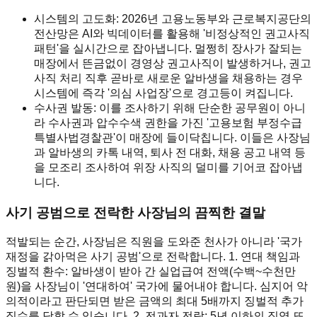
시스템의 고도화: 2026년 고용노동부와 근로복지공단의
전산망은 AI와 빅데이터를 활용해 '비정상적인 권고사직
패턴'을 실시간으로 잡아냅니다. 멀쩡히 장사가 잘되는
매장에서 뜬금없이 경영상 권고사직이 발생하거나, 권고
사직 처리 직후 곧바로 새로운 알바생을 채용하는 경우
시스템에 즉각 '의심 사업장'으로 경고등이 켜집니다.
수사권 발동: 이를 조사하기 위해 단순한 공무원이 아니
라 수사권과 압수수색 권한을 가진 '고용보험 부정수급
특별사법경찰관'이 매장에 들이닥칩니다. 이들은 사장님
과 알바생의 카톡 내역, 퇴사 전 대화, 채용 공고 내역 등
을 모조리 조사하여 위장 사직의 덜미를 기어코 잡아냅
니다.
사기 공범으로 전락한 사장님의 끔찍한 결말
적발되는 순간, 사장님은 직원을 도와준 천사가 아니라 '국가
재정을 갉아먹은 사기 공범'으로 전락합니다. 1. 연대 책임과
징벌적 환수: 알바생이 받아 간 실업급여 전액(수백~수천만
원)을 사장님이 '연대하여' 국가에 물어내야 합니다. 심지어 악
의적이라고 판단되면 받은 금액의 최대 5배까지 징벌적 추가
징수를 당할 수 있습니다. 2. 전과자 전락: 5년 이하의 징역 또