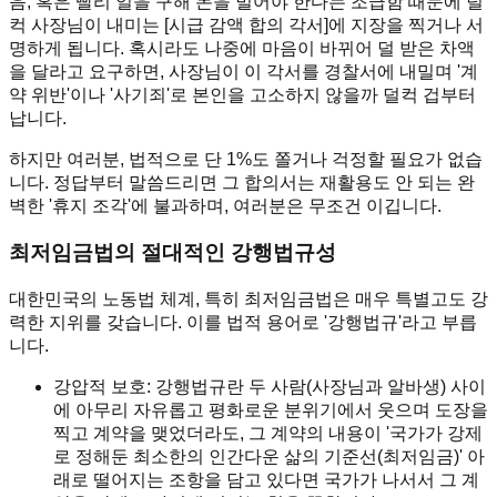
음, 혹은 빨리 일을 구해 돈을 벌어야 한다는 조급함 때문에 덜
컥 사장님이 내미는 [시급 감액 합의 각서]에 지장을 찍거나 서
명하게 됩니다. 혹시라도 나중에 마음이 바뀌어 덜 받은 차액
을 달라고 요구하면, 사장님이 이 각서를 경찰서에 내밀며 '계
약 위반'이나 '사기죄'로 본인을 고소하지 않을까 덜컥 겁부터
납니다.
하지만 여러분, 법적으로 단 1%도 쫄거나 걱정할 필요가 없습
니다. 정답부터 말씀드리면 그 합의서는 재활용도 안 되는 완
벽한 '휴지 조각'에 불과하며, 여러분은 무조건 이깁니다.
최저임금법의 절대적인 강행법규성
대한민국의 노동법 체계, 특히 최저임금법은 매우 특별고도 강
력한 지위를 갖습니다. 이를 법적 용어로 '강행법규'라고 부릅
니다.
강압적 보호: 강행법규란 두 사람(사장님과 알바생) 사이
에 아무리 자유롭고 평화로운 분위기에서 웃으며 도장을
찍고 계약을 맺었더라도, 그 계약의 내용이 '국가가 강제
로 정해둔 최소한의 인간다운 삶의 기준선(최저임금)' 아
래로 떨어지는 조항을 담고 있다면 국가가 나서서 그 계